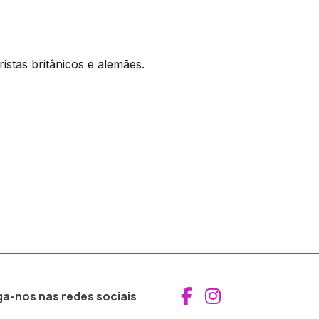
stas britânicos e alemães.
Aceder ao Fac
Aceder ao I
ga-nos nas redes sociais