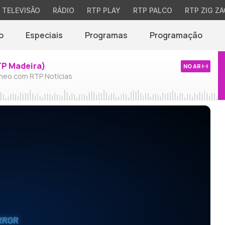
TELEVISÃO
RÁDIO
RTP PLAY
RTP PALCO
RTP ZIG ZA
o
Especiais
Programas
Programação
TP Madeira)
NO AR
neo com RTP Notícias
RROR