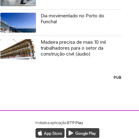
Dia movimentado no Porto do
Funchal
Madeira precisa de mais 10 mil
trabalhadores para o setor da
construção civil (áudio)
PUB
Instale a aplicação
RTP Play
ebook da RTP Madeira
nstagram da RTP Madeira