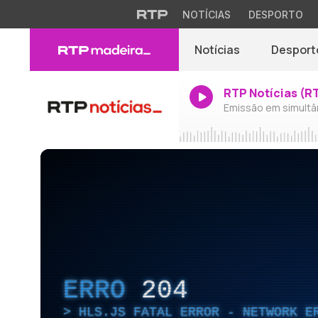
NOTÍCIAS
DESPORTO
Notícias
Desport
RTP Notícias (R
Emissão em simultâ
ERRO
204
HLS.JS FATAL ERROR - NETWORK E