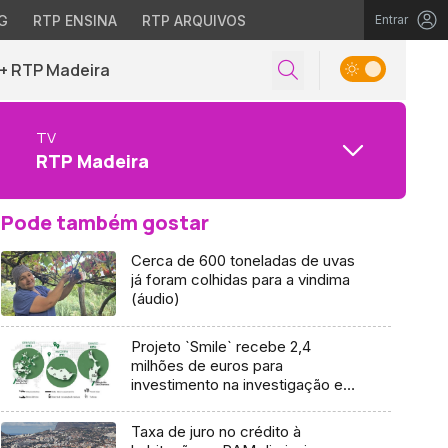
G
RTP ENSINA
RTP ARQUIVOS
Entrar
+ RTP Madeira
TV
RTP Madeira
Pode também gostar
Cerca de 600 toneladas de uvas
já foram colhidas para a vindima
(áudio)
Projeto `Smile` recebe 2,4
milhões de euros para
investimento na investigação e
utilização das novas tecnologias
Taxa de juro no crédito à