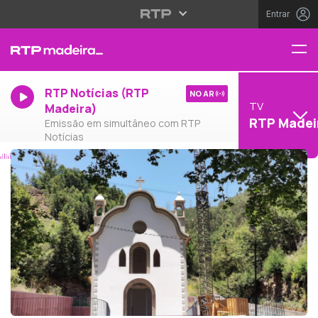
Entrar
RTP Notícias (RTP
NO AR
TV
Madeira)
RTP Madei
Emissão em simultâneo com RTP
Notícias