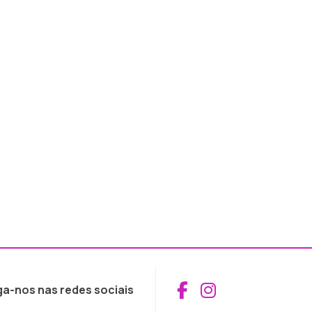
Aceder ao Fac
Aceder ao I
ga-nos nas redes sociais