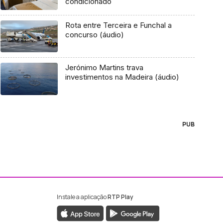
condicionado
Rota entre Terceira e Funchal a
concurso (áudio)
Jerónimo Martins trava
investimentos na Madeira (áudio)
PUB
Instale a aplicação
RTP Play
ebook da RTP Madeira
nstagram da RTP Madeira