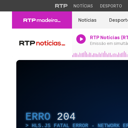
NOTÍCIAS
DESPORTO
Notícias
Desport
RTP Notícias (R
Emissão em simultâ
ERRO
204
HLS.JS FATAL ERROR - NETWORK E