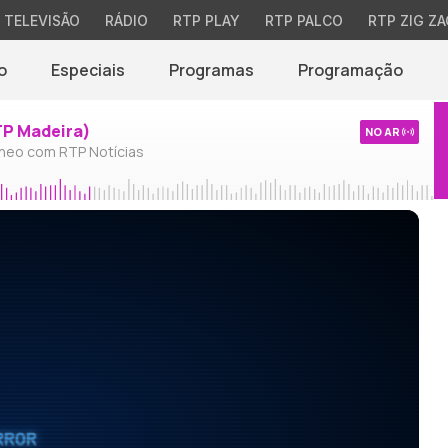
TELEVISÃO
RÁDIO
RTP PLAY
RTP PALCO
RTP ZIG ZA
o
Especiais
Programas
Programação
TP Madeira)
NO AR
neo com RTP Notícias
RROR