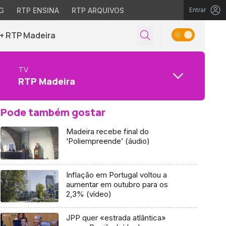
G
RTP ENSINA
RTP ARQUIVOS
Entrar
+ RTP Madeira
TV
RTP Madeira
Pode também gostar
Madeira recebe final do
‘Poliempreende’ (áudio)
Inflação em Portugal voltou a
aumentar em outubro para os
2,3% (vídeo)
JPP quer «estrada atlântica»