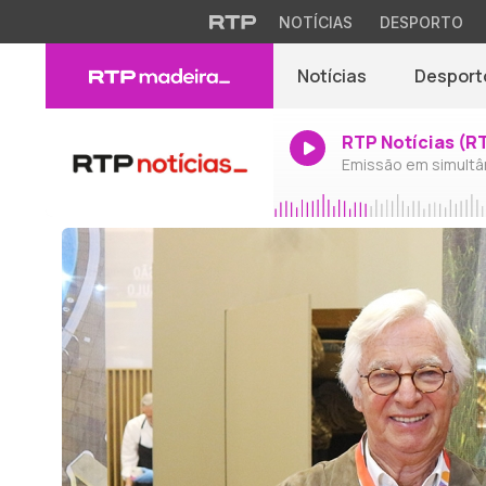
NOTÍCIAS
DESPORTO
Notícias
Desport
RTP Notícias (R
Emissão em simultâ