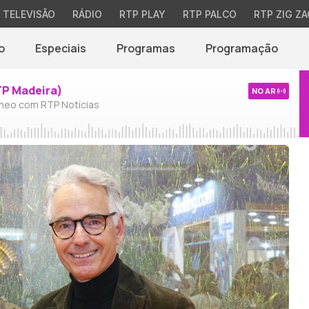
TELEVISÃO
RÁDIO
RTP PLAY
RTP PALCO
RTP ZIG ZA
o
Especiais
Programas
Programação
TP Madeira)
NO AR
neo com RTP Notícias