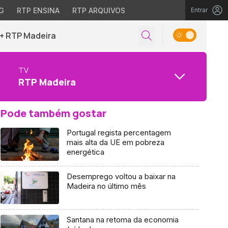
G
RTP ENSINA
RTP ARQUIVOS
Entrar
+ RTP Madeira
TV
RTP Madeira
Pode também gostar
Portugal regista percentagem
mais alta da UE em pobreza
energética
Desemprego voltou a baixar na
Madeira no último mês
Santana na retoma da economia