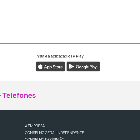
Instale a aplicação
RTP Play
ebook da RTP Madeira
nstagram da RTP Madeira
 Telefones
A EMPRESA
CONSELHO GERAL INDEPENDENTE
CONSELHO DE OPINIÃO