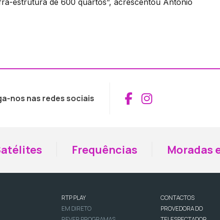
fra-estrutura de 600 quartos”, acrescentou António
Aceder ao Fac
Aceder ao I
ga-nos nas redes sociais
atélites
Frequências
Moradas e
RTP PLAY
CONTACTOS
EM DIRETO
PROVEDORA DO
REVER PROGRAMAS
TELESPECTADOR