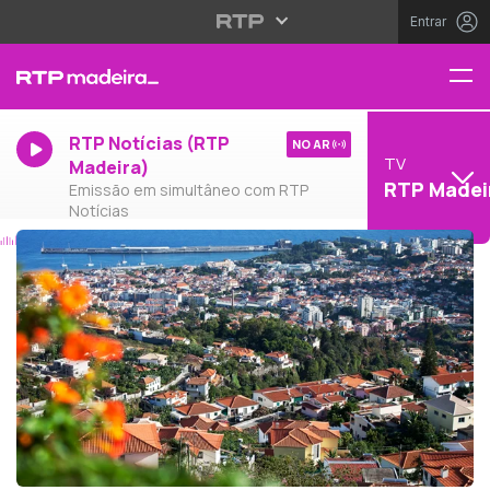
Entrar
RTP Notícias (RTP
NO AR
TV
Madeira)
RTP Madei
Emissão em simultâneo com RTP
Notícias