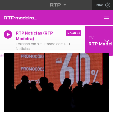
Entrar
RTP Notícias (RTP
NO AR
TV
Madeira)
RTP Madei
Emissão em simultâneo com RTP
Notícias