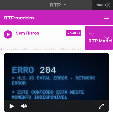
Entrar
Sem Filtros
NO AR
TV
RTP Madei
ERRO
204
HLS.JS FATAL ERROR - NETWORK
ERROR
ESTE CONTEÚDO ESTÁ NESTE
MOMENTO INDISPONÍVEL