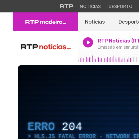
NOTÍCIAS
DESPORTO
Notícias
Desport
RTP Notícias (R
Emissão em simultâ
ERRO
204
HLS.JS FATAL ERROR - NETWORK E