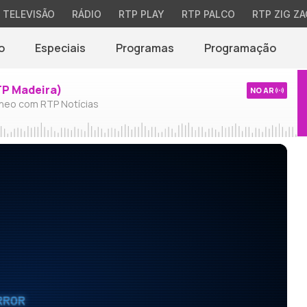
TELEVISÃO
RÁDIO
RTP PLAY
RTP PALCO
RTP ZIG ZA
o
Especiais
Programas
Programação
TP Madeira)
NO AR
neo com RTP Notícias
RROR