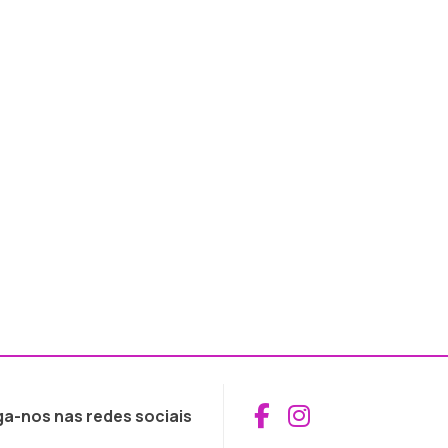
Aceder ao Fac
Aceder ao I
ga-nos nas redes sociais