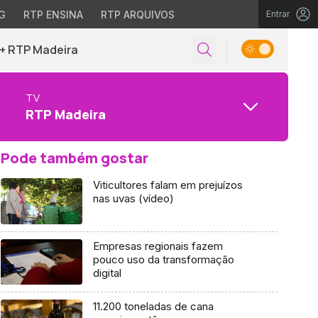
G
RTP ENSINA
RTP ARQUIVOS
Entrar
+ RTP Madeira
TV
RTP Madeira
Pode também gostar
Viticultores falam em prejuízos
nas uvas (vídeo)
Empresas regionais fazem
pouco uso da transformação
digital
11.200 toneladas de cana