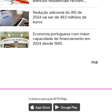
edifícios residenciais fecham
hoje
Redução adicional do IRS de
2024 vai ser de 463 milhões de
euros
Economia portuguesa com maior
capacidade de financiamento em
2024 desde 1995
PUB
Instale a aplicação
RTP Play
ebook da RTP Madeira
nstagram da RTP Madeira