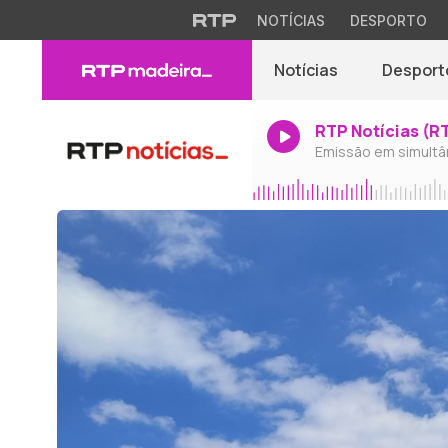
NOTÍCIAS
DESPORTO
Notícias
Desport
RTP Notícias (R
Emissão em simultâ