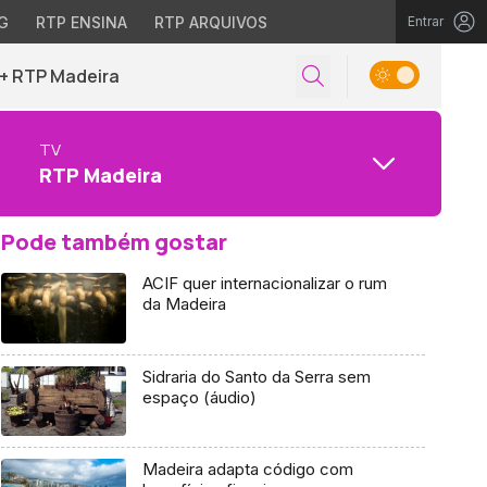
G
RTP ENSINA
RTP ARQUIVOS
Entrar
+ RTP Madeira
TV
RTP Madeira
Pode também gostar
ACIF quer internacionalizar o rum
da Madeira
Sidraria do Santo da Serra sem
espaço (áudio)
Madeira adapta código com