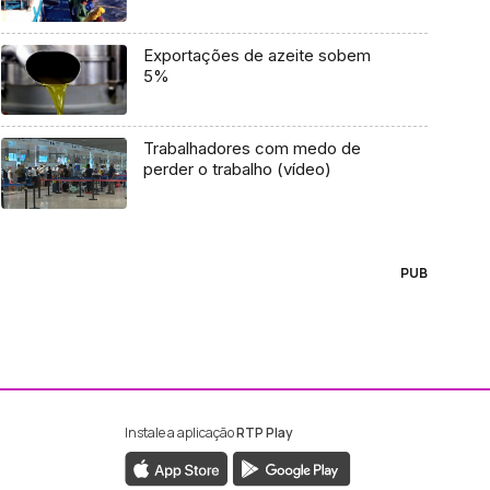
Exportações de azeite sobem
5%
Trabalhadores com medo de
perder o trabalho (vídeo)
PUB
Instale a aplicação
RTP Play
ebook da RTP Madeira
nstagram da RTP Madeira