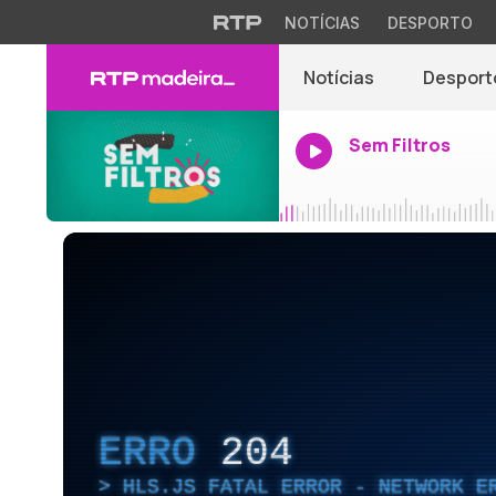
NOTÍCIAS
DESPORTO
Notícias
Desport
Sem Filtros
ERRO
204
HLS.JS FATAL ERROR - NETWORK E