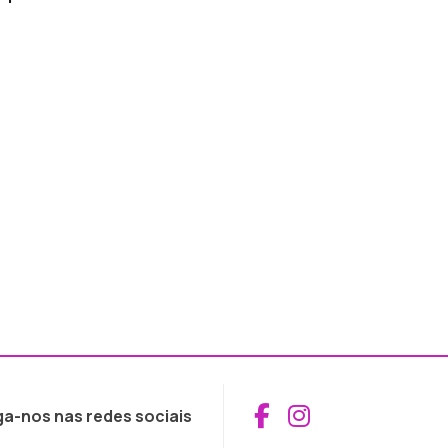
Aceder ao Fac
Aceder ao I
ga-nos nas redes sociais