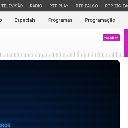
TELEVISÃO
RÁDIO
RTP PLAY
RTP PALCO
RTP ZIG ZA
o
Especiais
Programas
Programação
NO AR
RROR