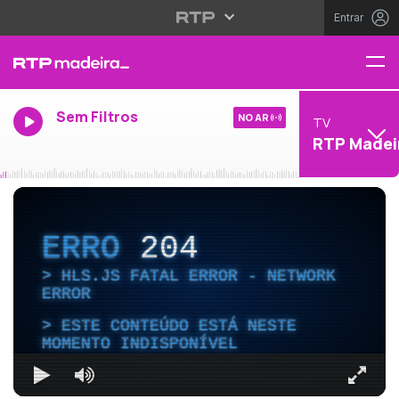
Entrar
Sem Filtros
NO AR
TV
RTP Madei
ERRO
204
HLS.JS FATAL ERROR - NETWORK
ERROR
ESTE CONTEÚDO ESTÁ NESTE
MOMENTO INDISPONÍVEL