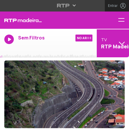
Entrar
Sem Filtros
NO AR
TV
RTP Madei