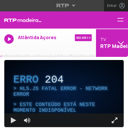
Entrar
Atlântida Açores
NO AR
TV
RTP Madei
ERRO
204
HLS.JS FATAL ERROR - NETWORK
ERROR
ESTE CONTEÚDO ESTÁ NESTE
MOMENTO INDISPONÍVEL