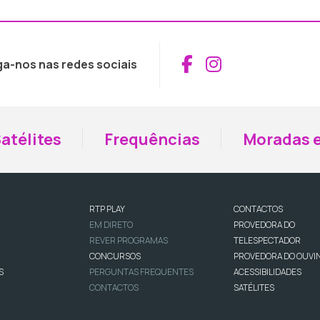
Aceder ao Fac
Aceder ao I
ga-nos nas redes sociais
atélites
Frequências
Moradas e
RTP PLAY
CONTACTOS
EM DIRETO
PROVEDORA DO
REVER PROGRAMAS
TELESPECTADOR
CONCURSOS
PROVEDORA DO OUVI
S
PERGUNTAS FREQUENTES
ACESSIBILIDADES
CONTACTOS
SATÉLITES