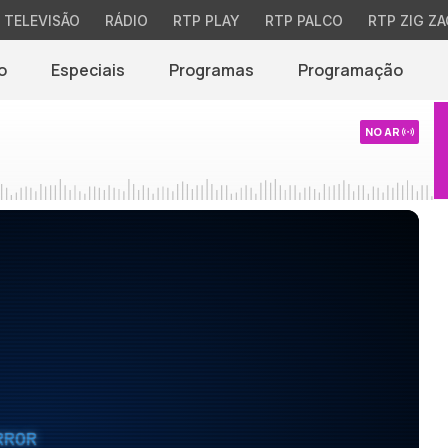
TELEVISÃO
RÁDIO
RTP PLAY
RTP PALCO
RTP ZIG ZA
o
Especiais
Programas
Programação
NO AR
RROR