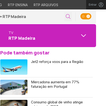
G
RTP ENSINA
RTP ARQUIVOS
Entrar
+ RTP Madeira
TV
RTP Madeira
Pode também gostar
Jet2 reforça voos para a Região
Mercadona aumenta em 77%
faturação em Portugal
Consumo global de vinho atinge