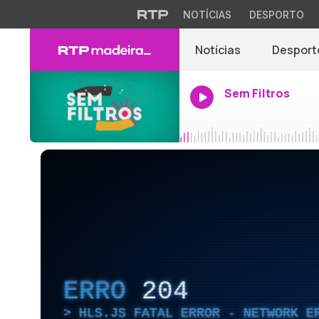
NOTÍCIAS
DESPORTO
Notícias
Desport
Sem Filtros
ERRO
204
HLS.JS FATAL ERROR - NETWORK E