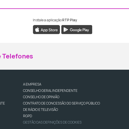
Instale a aplicação
RTP Play
ebook da RTP Madeira
nstagram da RTP Madeira
 Telefones
A EMPRESA
CONSELHO GERAL INDEPENDENTE
CONSELHO DE OPINIÃO
NTE
CONTRATO DE CONCESSÃO DO SERVIÇO PÚBLICO
DE RÁDIO E TELEVISÃO
RGPD
GESTÃO DAS DEFINIÇÕES DE COOKIES