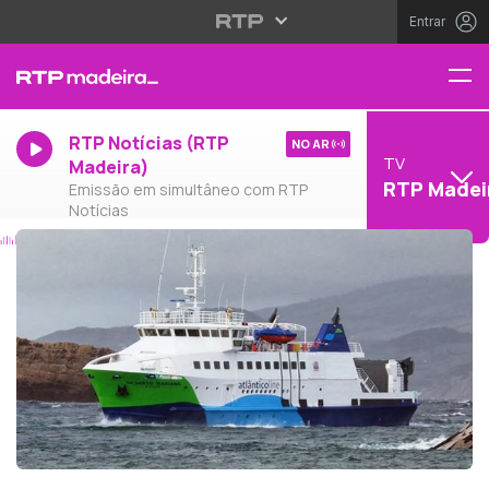
Entrar
RTP Notícias (RTP
NO AR
TV
Madeira)
RTP Madei
Emissão em simultâneo com RTP
Notícias