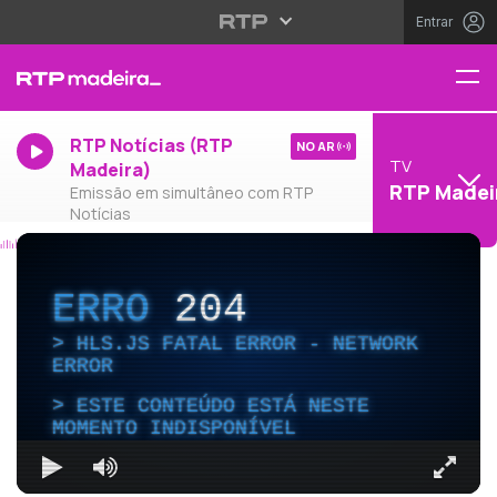
Entrar
RTP Notícias (RTP
NO AR
TV
Madeira)
RTP Madei
Emissão em simultâneo com RTP
Notícias
ERRO
204
HLS.JS FATAL ERROR - NETWORK
ERROR
ESTE CONTEÚDO ESTÁ NESTE
MOMENTO INDISPONÍVEL