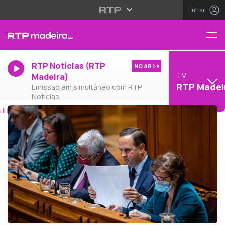
Entrar
RTP Notícias (RTP
NO AR
TV
Madeira)
RTP Madei
Emissão em simultâneo com RTP
Notícias