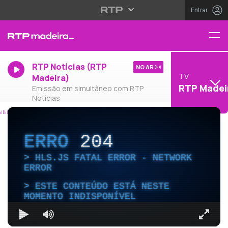
Entrar
RTP Notícias (RTP
NO AR
TV
Madeira)
RTP Madei
Emissão em simultâneo com RTP
Notícias
ERRO
204
HLS.JS FATAL ERROR - NETWORK
ERROR
ESTE CONTEÚDO ESTÁ NESTE
MOMENTO INDISPONÍVEL