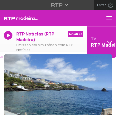
Entrar
RTP Notícias (RTP
NO AR
TV
Madeira)
RTP Madei
Emissão em simultâneo com RTP
Notícias