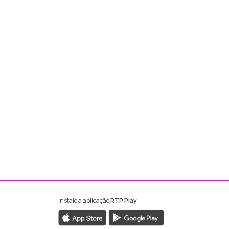
Instale a aplicação
RTP Play
ebook da RTP Madeira
nstagram da RTP Madeira