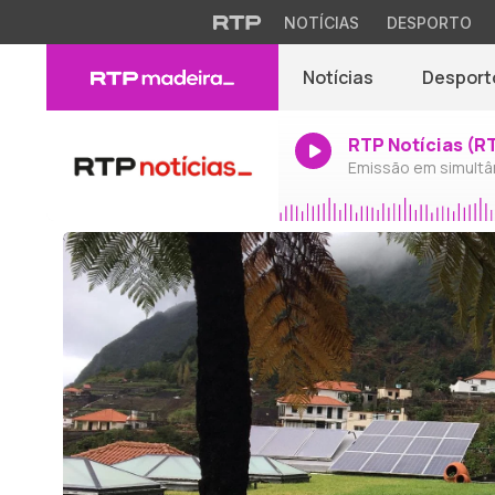
NOTÍCIAS
DESPORTO
Notícias
Desport
RTP Notícias (R
Emissão em simultâ