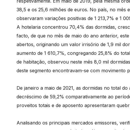
respetivamente. Em maio de 2019, pela mesma orde
38,5 e os 25,6 milhões de euros. No país, no mês e
observaram variações positivas de 1 213,7% e 1 00
A hotelaria concentrou 70,4% das dormidas, cres
facto, de que no mês de maio do ano anterior, es
abertos, originando um valor irrisório de 1,9 mil d
aumento de 1 610,7%, congregando 25,8% do total 
de habitação, observou neste mês 8,0 mil dormida
deste segmento encontravam-se com movimento pr
De janeiro a maio de 2021, as dormidas no total do
decréscimo de 59,2% comparativamente ao períod
proveitos totais e de aposento apresentaram quebr
Analisando os principais mercados emissores, verif