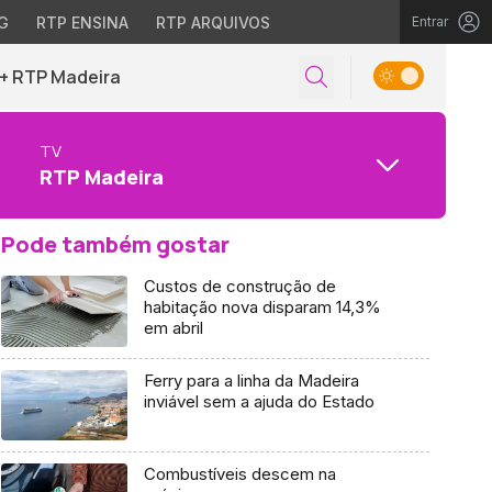
G
RTP ENSINA
RTP ARQUIVOS
Entrar
+ RTP Madeira
TV
RTP Madeira
Pode também gostar
Custos de construção de
habitação nova disparam 14,3%
em abril
Ferry para a linha da Madeira
inviável sem a ajuda do Estado
Combustíveis descem na