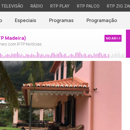
TELEVISÃO
RÁDIO
RTP PLAY
RTP PALCO
RTP ZIG ZA
o
Especiais
Programas
Programação
TP Madeira)
NO AR
neo com RTP Notícias