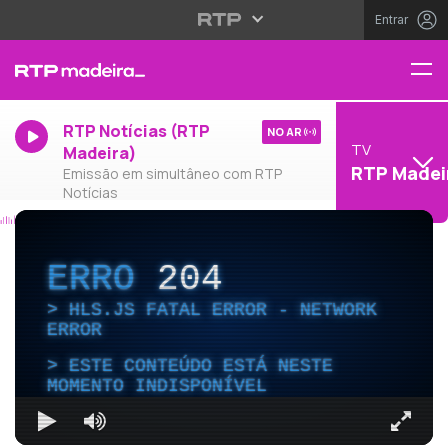
Entrar
RTP Notícias (RTP
NO AR
TV
Madeira)
RTP Madei
Emissão em simultâneo com RTP
Notícias
ERRO
204
HLS.JS FATAL ERROR - NETWORK
ERROR
ESTE CONTEÚDO ESTÁ NESTE
MOMENTO INDISPONÍVEL