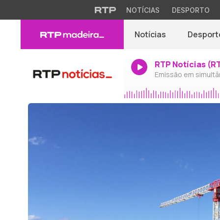
NOTÍCIAS
DESPORTO
Notícias
Desport
RTP Notícias (R
Emissão em simultâ