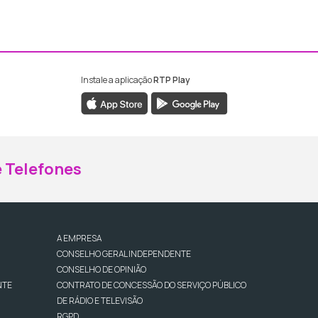
Instale a aplicação
RTP Play
ebook da RTP Madeira
nstagram da RTP Madeira
 Telefones
A EMPRESA
CONSELHO GERAL INDEPENDENTE
CONSELHO DE OPINIÃO
NTE
CONTRATO DE CONCESSÃO DO SERVIÇO PÚBLICO
DE RÁDIO E TELEVISÃO
RGPD