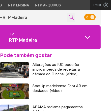
G
RTP ENSINA
RTP ARQUIVOS
Entrar
+ RTP Madeira
TV
RTP Madeira
Pode também gostar
Alterações ao IUC poderão
implicar perda de receitas à
câmara do Funchal (vídeo)
StartUp madeirense Foot AR em
destaque (vídeo)
ABAMA reclama pagamentos