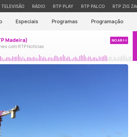
TELEVISÃO
RÁDIO
RTP PLAY
RTP PALCO
RTP ZIG ZA
o
Especiais
Programas
Programação
TP Madeira)
NO AR
neo com RTP Notícias