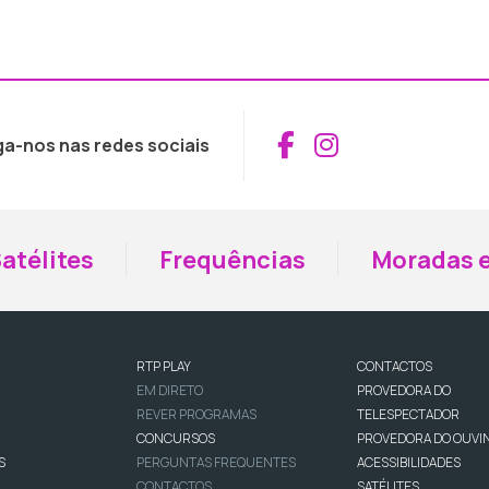
Aceder ao Fac
Aceder ao I
ga-nos nas redes sociais
atélites
Frequências
Moradas e
RTP PLAY
CONTACTOS
EM DIRETO
PROVEDORA DO
REVER PROGRAMAS
TELESPECTADOR
CONCURSOS
PROVEDORA DO OUVI
S
PERGUNTAS FREQUENTES
ACESSIBILIDADES
CONTACTOS
SATÉLITES