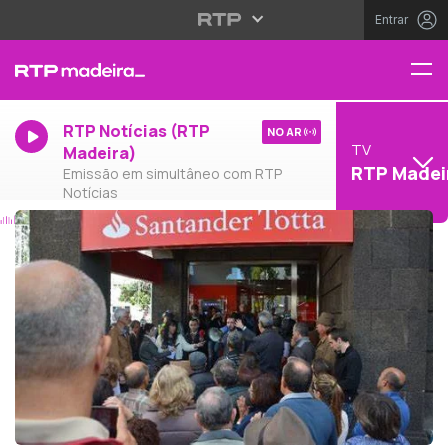
Entrar
RTP Notícias (RTP
NO AR
TV
Madeira)
RTP Madei
Emissão em simultâneo com RTP
Notícias