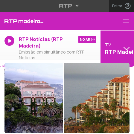
Entrar
RTP Notícias (RTP
NO AR
TV
Madeira)
RTP Madei
Emissão em simultâneo com RTP
Notícias