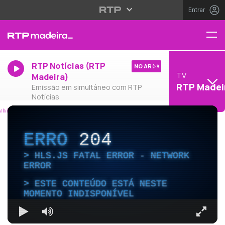
Entrar
RTP Notícias (RTP
NO AR
TV
Madeira)
RTP Madei
Emissão em simultâneo com RTP
Notícias
ERRO
204
HLS.JS FATAL ERROR - NETWORK
ERROR
ESTE CONTEÚDO ESTÁ NESTE
MOMENTO INDISPONÍVEL