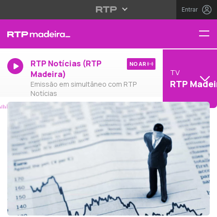
Entrar
RTP Notícias (RTP
NO AR
TV
Madeira)
RTP Madei
Emissão em simultâneo com RTP
Notícias