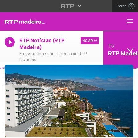
Entrar
RTP Notícias (RTP
NO AR
TV
Madeira)
RTP Madei
Emissão em simultâneo com RTP
Notícias