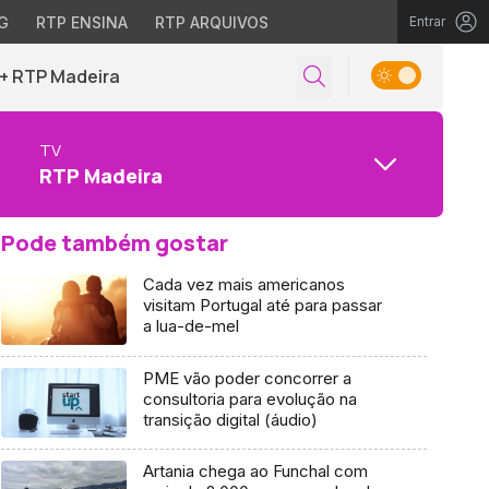
G
RTP ENSINA
RTP ARQUIVOS
Entrar
+ RTP Madeira
TV
RTP Madeira
Pode também gostar
Cada vez mais americanos
visitam Portugal até para passar
a lua-de-mel
PME vão poder concorrer a
consultoria para evolução na
transição digital (áudio)
Artania chega ao Funchal com