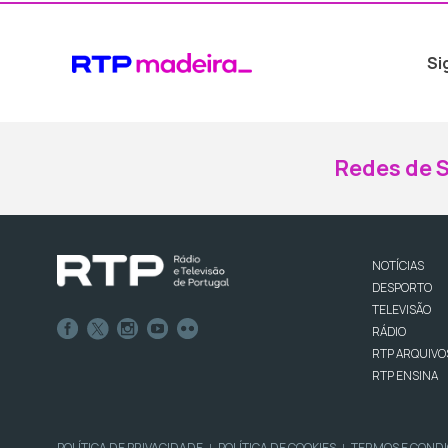
Si
Redes de S
NOTÍCIAS
DESPORTO
TELEVISÃO
RÁDIO
RTP ARQUIVO
RTP ENSINA
POLÍTICA DE PRIVACIDADE
POLÍTICA DE COOKIES
TERMOS E COND
|
|