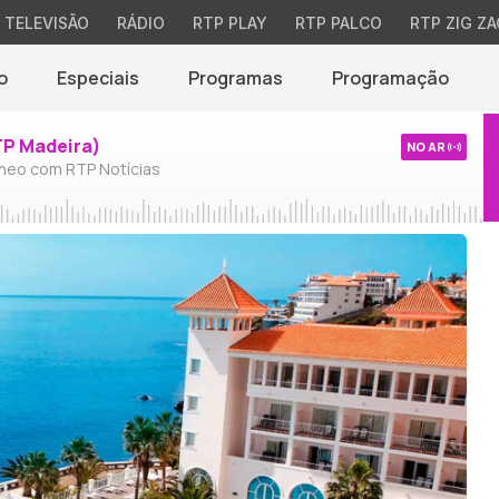
TELEVISÃO
RÁDIO
RTP PLAY
RTP PALCO
RTP ZIG ZA
o
Especiais
Programas
Programação
TP Madeira)
NO AR
neo com RTP Notícias