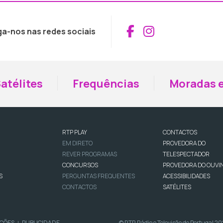
Aceder ao Fac
Aceder ao I
ga-nos nas redes sociais
atélites
Frequências
Moradas e
RTP PLAY
CONTACTOS
EM DIRETO
PROVEDORA DO
REVER PROGRAMAS
TELESPECTADOR
CONCURSOS
PROVEDORA DO OUVI
S
PERGUNTAS FREQUENTES
ACESSIBILIDADES
CONTACTOS
SATÉLITES
IÇÕES
PUBLICIDADE
© RTP, Rádio e Televisão de Portugal 2
|