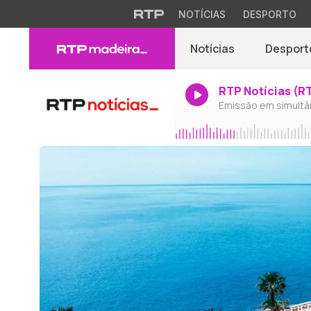
NOTÍCIAS
DESPORTO
Notícias
Desport
RTP Notícias (R
Emissão em simultâ