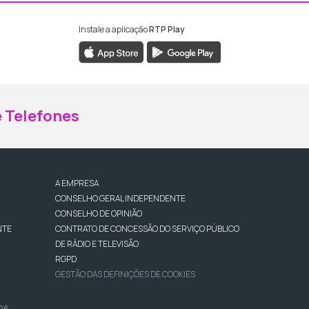
Instale a aplicação
RTP Play
ebook da RTP Madeira
nstagram da RTP Madeira
 Telefones
A EMPRESA
CONSELHO GERAL INDEPENDENTE
CONSELHO DE OPINIÃO
NTE
CONTRATO DE CONCESSÃO DO SERVIÇO PÚBLICO
DE RÁDIO E TELEVISÃO
RGPD
GESTÃO DAS DEFINIÇÕES DE COOKIES
026