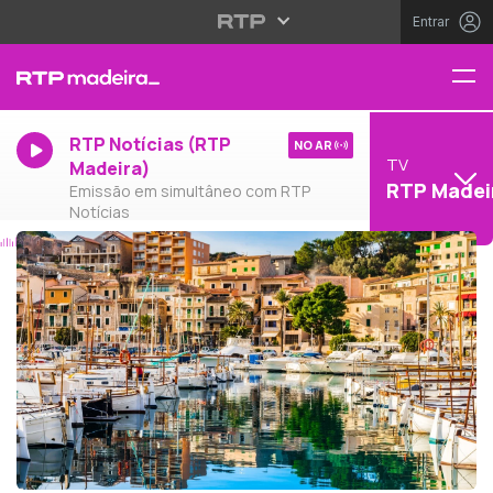
Entrar
RTP Notícias (RTP
NO AR
TV
Madeira)
RTP Madei
Emissão em simultâneo com RTP
Notícias