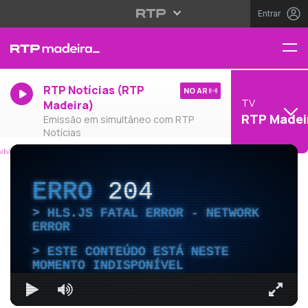
Entrar
RTP Notícias (RTP
NO AR
TV
Madeira)
RTP Madei
Emissão em simultâneo com RTP
Notícias
ERRO
204
HLS.JS FATAL ERROR - NETWORK
ERROR
ESTE CONTEÚDO ESTÁ NESTE
MOMENTO INDISPONÍVEL