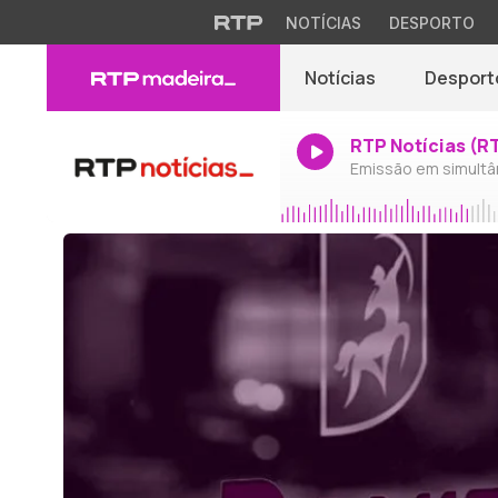
NOTÍCIAS
DESPORTO
Notícias
Desport
RTP Notícias (R
Emissão em simultâ