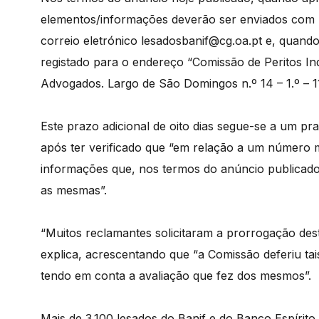
elementos/informações deverão ser enviados com 
correio eletrónico lesadosbanif@cg.oa.pt e, quando
registado para o endereço “Comissão de Peritos 
Advogados. Largo de São Domingos n.º 14 – 1.º – 1
Este prazo adicional de oito dias segue-se a um pra
após ter verificado que “em relação a um número m
informações que, nos termos do anúncio publicad
as mesmas”.
“Muitos reclamantes solicitaram a prorrogação dest
explica, acrescentando que “a Comissão deferiu ta
tendo em conta a avaliação que fez dos mesmos”.
Mais de 3.100 lesados do Banif e do Banco Espírit