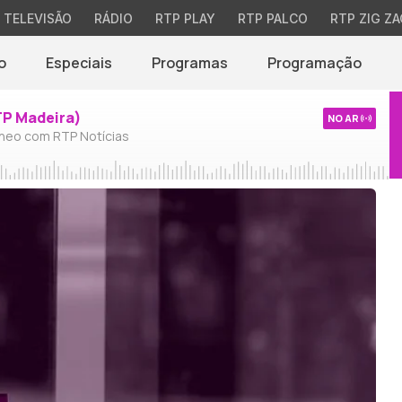
TELEVISÃO
RÁDIO
RTP PLAY
RTP PALCO
RTP ZIG ZA
o
Especiais
Programas
Programação
TP Madeira)
NO AR
neo com RTP Notícias