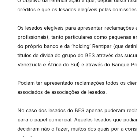
O objetivo da referida ação é que, depois desta fa
créditos e que os lesados elegíveis pelas comissõe
Os lesados elegíveis para apresentar reclamações e
profissionais), tanto particulares como pequenas e
do próprio banco e da ‘holding’ Rentipar (que detin
títulos de dívida do grupo do BES através das sucu
Venezuela e África do Sul) e através do Banque Pr
Podiam ter apresentado reclamações todos os clie
associados de associações de lesados.
No caso dos lesados do BES apenas puderam recla
para o papel comercial. Aqueles lesados que podia
decidiram não o fazer, muitos dos quais por a con