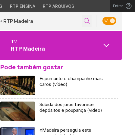
G
RTP ENSINA
RTP ARQUIVOS
Entrar
+ RTP Madeira
TV
RTP Madeira
Pode também gostar
Espumante e champanhe mais
caros (vídeo)
Subida dos juros favorece
depósitos e poupança (vídeo)
«Madeira perseguia este