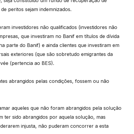
se, seja constituído um fundo de recuperação de
s de peritos sejam indemnizados.
ram investidores não qualificados (investidores não
mpresas, que investiram no Banif em títulos de dívida
ha parte do Banif) e ainda clientes que investiram em
rsais exteriores (que são sobretudo emigrantes da
ivée (pertencia ao BES).
ntes abrangidos pelas condições, fossem ou não
mar aqueles que não foram abrangidos pela solução
m ter sido abrangidos por aquela solução, mas
siderarem injusta, não puderam concorrer a esta