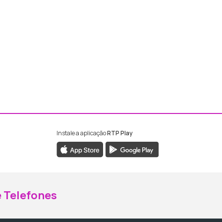
Instale a aplicação
RTP Play
ebook da RTP Madeira
nstagram da RTP Madeira
 Telefones