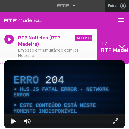
Entrar
RTP Notícias (RTP
NO AR
TV
Madeira)
RTP Madei
Emissão em simultâneo com RTP
Notícias
ERRO
204
HLS.JS FATAL ERROR - NETWORK
ERROR
ESTE CONTEÚDO ESTÁ NESTE
MOMENTO INDISPONÍVEL