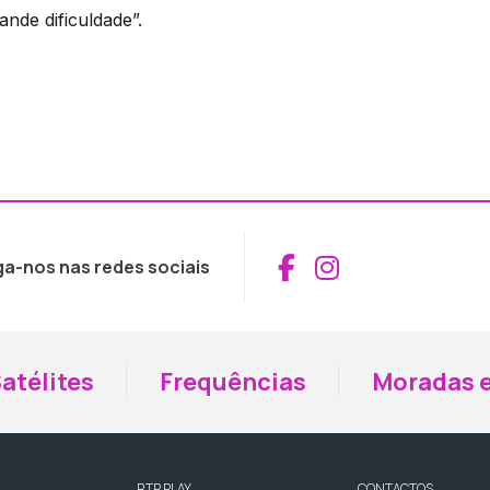
de dificuldade”.
Aceder ao Fac
Aceder ao I
ga-nos nas redes sociais
atélites
Frequências
Moradas e
RTP PLAY
CONTACTOS