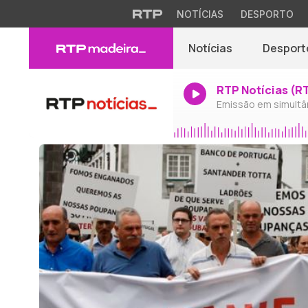
NOTÍCIAS
DESPORTO
Notícias
Desport
RTP Notícias (R
Emissão em simultâ