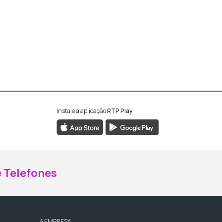
Instale a aplicação
RTP Play
ebook da RTP Madeira
nstagram da RTP Madeira
 Telefones
A EMPRESA