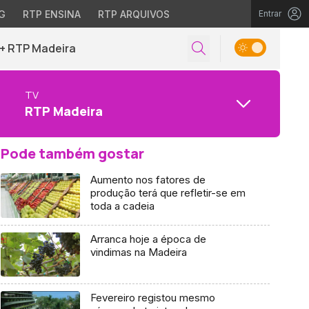
G
RTP ENSINA
RTP ARQUIVOS
Entrar
+ RTP Madeira
TV
RTP Madeira
Pode também gostar
Aumento nos fatores de
produção terá que refletir-se em
toda a cadeia
Arranca hoje a época de
vindimas na Madeira
Fevereiro registou mesmo