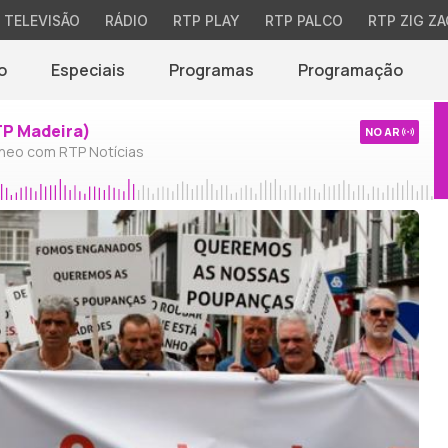
TELEVISÃO
RÁDIO
RTP PLAY
RTP PALCO
RTP ZIG ZA
o
Especiais
Programas
Programação
TP Madeira)
NO AR
neo com RTP Notícias