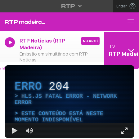
Entrar
RTP Notícias (RTP
NO AR
TV
Madeira)
RTP Madei
Emissão em simultâneo com RTP
Notícias
ERRO
204
HLS.JS FATAL ERROR - NETWORK
ERROR
ESTE CONTEÚDO ESTÁ NESTE
MOMENTO INDISPONÍVEL