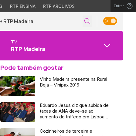
G
RTP ENSINA
RTP ARQUIVOS
Entrar
+ RTP Madeira
TV
RTP Madeira
Pode também gostar
Vinho Madeira presente na Rural
Beja – Vinipax 2016
Eduardo Jesus diz que subida de
taxas da ANA deve-se ao
aumento do tráfego em Lisboa
(áudio)
Cozinheiros de terceira e