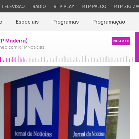
TELEVISÃO
RÁDIO
RTP PLAY
RTP PALCO
RTP ZIG ZA
o
Especiais
Programas
Programação
TP Madeira)
NO AR
neo com RTP Notícias