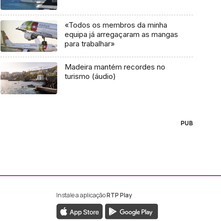
«Todos os membros da minha
equipa já arregaçaram as mangas
para trabalhar»
Madeira mantém recordes no
turismo (áudio)
PUB
Instale a aplicação
RTP Play
ebook da RTP Madeira
nstagram da RTP Madeira