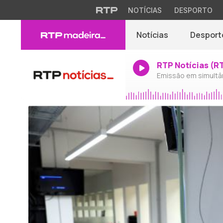
NOTÍCIAS
DESPORTO
Notícias
Desport
RTP Notícias (R
Emissão em simultâ