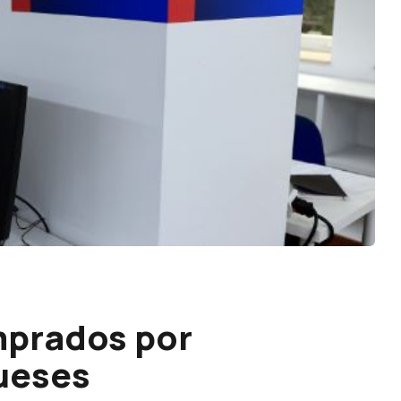
mprados por
ueses