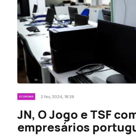
2 fev, 2024, 18:29
ECONOMIA
JN, O Jogo e TSF co
empresários portug