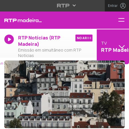
Entrar
RTP Notícias (RTP
NO AR
TV
Madeira)
RTP Madei
Emissão em simultâneo com RTP
Notícias