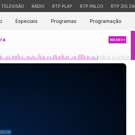
TELEVISÃO
RÁDIO
RTP PLAY
RTP PALCO
RTP ZIG ZA
o
Especiais
Programas
Programação
ira
NO AR
RROR