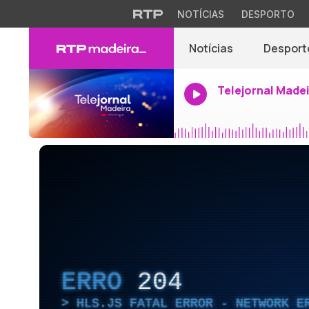
NOTÍCIAS
DESPORTO
Notícias
Desport
Telejornal Made
ERRO
204
HLS.JS FATAL ERROR - NETWORK E