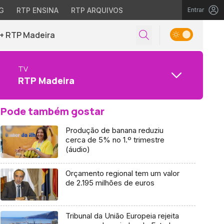
G
RTP ENSINA
RTP ARQUIVOS
Entrar
+ RTP Madeira
TV
RTP Madeira
Pode também gostar
Produção de banana reduziu
cerca de 5% no 1.º trimestre
(áudio)
Orçamento regional tem um valor
de 2.195 milhões de euros
Tribunal da União Europeia rejeita