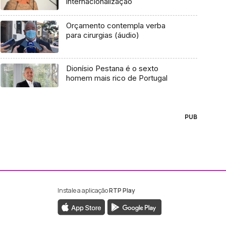
internacionalização
Orçamento contempla verba
para cirurgias (áudio)
Dionísio Pestana é o sexto
homem mais rico de Portugal
PUB
Instale a aplicação
RTP Play
ebook da RTP Madeira
nstagram da RTP Madeira