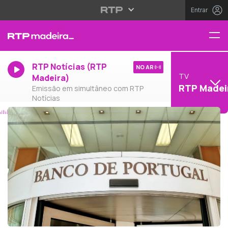
Entrar
RTP Notícias (RTP
NO AR
TV
Madeira)
RTP Madei
Emissão em simultâneo com RTP
Notícias