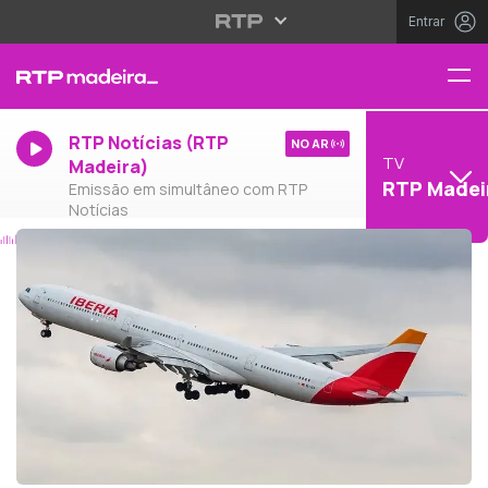
Entrar
RTP Notícias (RTP
NO AR
TV
Madeira)
RTP Madei
Emissão em simultâneo com RTP
Notícias