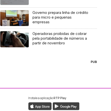
Governo prepara linha de crédito
para micro e pequenas
empresas
Operadoras proibidas de cobrar
pela portabilidade de números a
partir de novembro
PUB
Instale a aplicação
RTP Play
ebook da RTP Madeira
nstagram da RTP Madeira