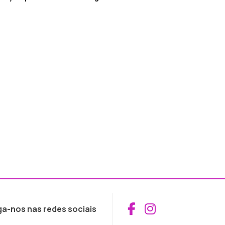
Aceder ao Fac
Aceder ao I
ga-nos nas redes sociais