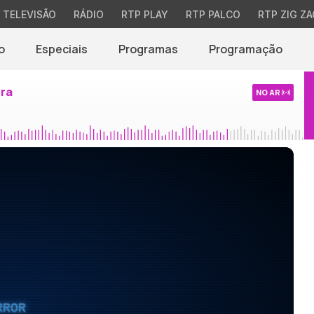
TELEVISÃO
RÁDIO
RTP PLAY
RTP PALCO
RTP ZIG ZA
o
Especiais
Programas
Programação
ira
NO AR
RROR