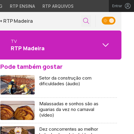
G
RTP ENSINA
RTP ARQUIVOS
Entrar
+ RTP Madeira
TV
RTP Madeira
Pode também gostar
Setor da construção com
dificuldades (áudio)
Malassadas e sonhos são as
iguarias da vez no carnaval
(vídeo)
Dez concorrentes ao melhor