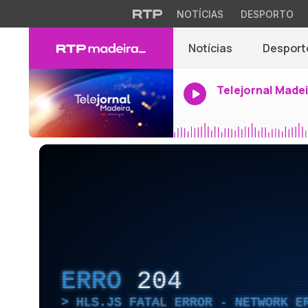
NOTÍCIAS
DESPORTO
Notícias
Desport
Telejornal Made
ERRO
204
HLS.JS FATAL ERROR - NETWORK E