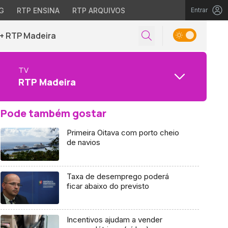
G
RTP ENSINA
RTP ARQUIVOS
Entrar
+ RTP Madeira
TV
RTP Madeira
Pode também gostar
Primeira Oitava com porto cheio
de navios
Taxa de desemprego poderá
ficar abaixo do previsto
Incentivos ajudam a vender