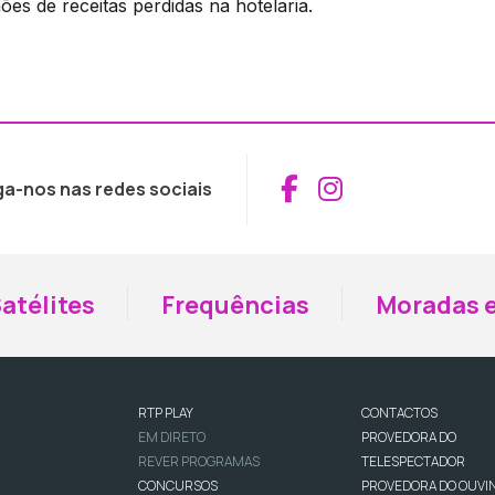
ões de receitas perdidas na hotelaria.
Aceder ao Fac
Aceder ao I
ga-nos nas redes sociais
atélites
Frequências
Moradas e
RTP PLAY
CONTACTOS
EM DIRETO
PROVEDORA DO
REVER PROGRAMAS
TELESPECTADOR
CONCURSOS
PROVEDORA DO OUVI