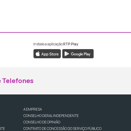
Instale a aplicação
RTP Play
ebook da RTP Madeira
nstagram da RTP Madeira
 Telefones
A EMPRESA
CONSELHO GERAL INDEPENDENTE
CONSELHO DE OPINIÃO
NTE
CONTRATO DE CONCESSÃO DO SERVIÇO PÚBLICO