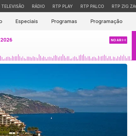
TELEVISÃO
RÁDIO
RTP PLAY
RTP PALCO
RTP ZIG ZA
o
Especiais
Programas
Programação
 2026
NO AR