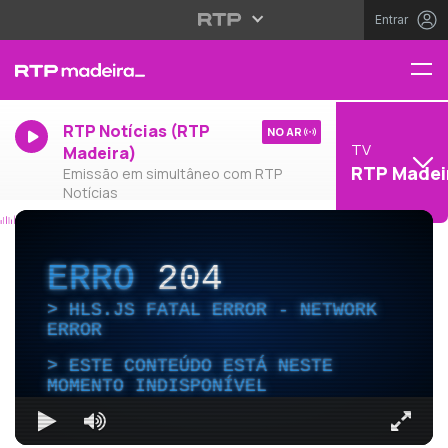
Entrar
RTP Notícias (RTP
NO AR
TV
Madeira)
RTP Madei
Emissão em simultâneo com RTP
Notícias
ERRO
204
HLS.JS FATAL ERROR - NETWORK
ERROR
ESTE CONTEÚDO ESTÁ NESTE
MOMENTO INDISPONÍVEL