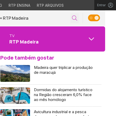
G
RTP ENSINA
RTP ARQUIVOS
Entrar
+ RTP Madeira
TV
RTP Madeira
Pode também gostar
Madeira quer triplicar a produção
de maracujá
Dormidas do alojamento turístico
na Região cresceram 6,0% face
ao mês homólogo
Avicultura industrial e a pesca