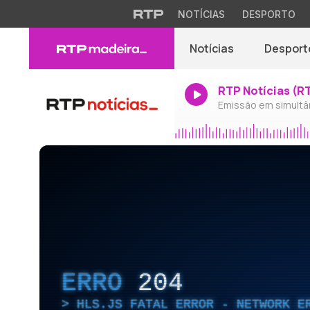
NOTÍCIAS
DESPORTO
Notícias
Desport
RTP Notícias (R
Emissão em simultâ
ERRO
204
HLS.JS FATAL ERROR - NETWORK E