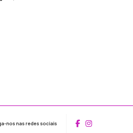
Aceder ao Fac
Aceder ao I
ga-nos nas redes sociais