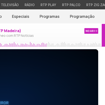
TELEVISÃO
RÁDIO
RTP PLAY
RTP PALCO
RTP ZIG ZA
o
Especiais
Programas
Programação
TP Madeira)
NO AR
neo com RTP Notícias
RROR