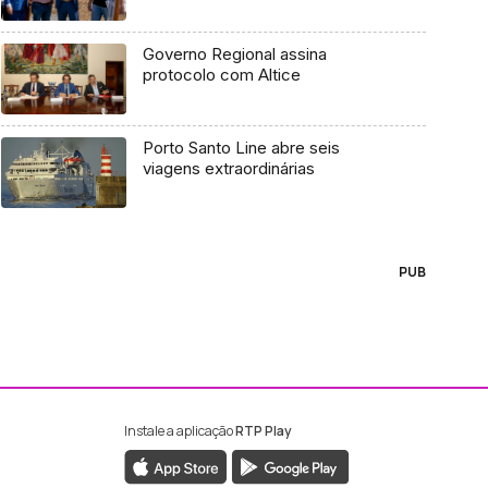
Governo Regional assina
protocolo com Altice
Porto Santo Line abre seis
viagens extraordinárias
PUB
Instale a aplicação
RTP Play
ebook da RTP Madeira
nstagram da RTP Madeira