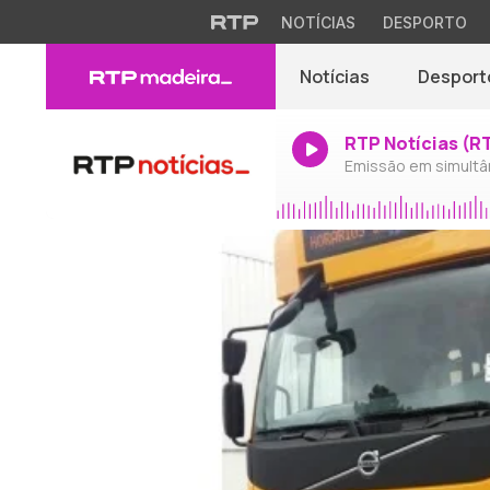
NOTÍCIAS
DESPORTO
Notícias
Desport
RTP Notícias (R
Emissão em simultâ