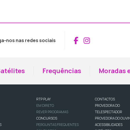
Aceder ao Fac
Aceder ao I
ga-nos nas redes sociais
atélites
Frequências
Moradas e
RTP PLAY
CONTACTOS
EM DIRETO
PROVEDORA DO
REVER PROGRAMAS
TELESPECTADOR
CONCURSOS
PROVEDORA DO OUVI
S
PERGUNTAS FREQUENTES
ACESSIBILIDADES