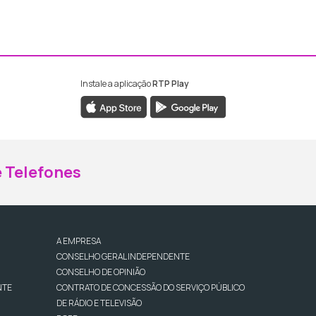
Instale a aplicação
RTP Play
ebook da RTP Madeira
nstagram da RTP Madeira
 Telefones
A EMPRESA
CONSELHO GERAL INDEPENDENTE
CONSELHO DE OPINIÃO
NTE
CONTRATO DE CONCESSÃO DO SERVIÇO PÚBLICO
DE RÁDIO E TELEVISÃO