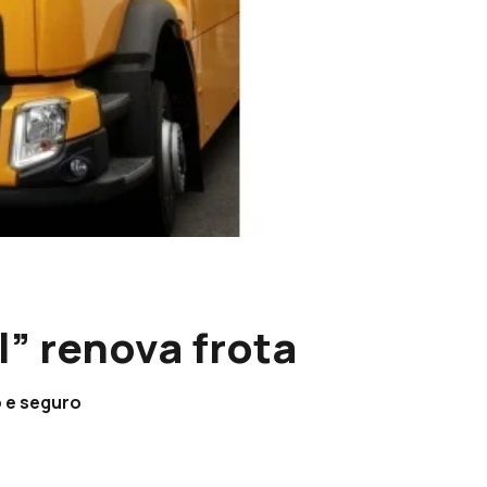
” renova frota
 e seguro