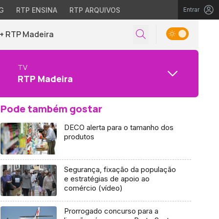
G
RTP ENSINA
RTP ARQUIVOS
Entrar
+ RTP Madeira
TV
RTP Madeira
Pode também gostar
DECO alerta para o tamanho dos
produtos
Segurança, fixação da população
e estratégias de apoio ao
comércio (vídeo)
Prorrogado concurso para a