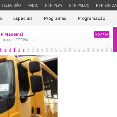
TELEVISÃO
RÁDIO
RTP PLAY
RTP PALCO
RTP ZIG ZA
o
Especiais
Programas
Programação
TP Madeira)
NO AR
neo com RTP Notícias