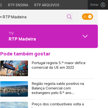
G
RTP ENSINA
RTP ARQUIVOS
Entrar
+ RTP Madeira
TV
RTP Madeira
Pode também gostar
Portugal regista 5.º maior défice
comercial da UE em 2022
Região regista saldo positivo na
Balança Comercial com
estrangeiro pelo 6.º ano
consecutivo
Preço dos combustíveis volta a