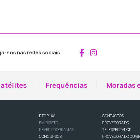
Aceder ao Fac
Aceder ao I
ga-nos nas redes sociais
atélites
Frequências
Moradas e
RTP PLAY
CONTACTOS
EM DIRETO
PROVEDORA DO
REVER PROGRAMAS
TELESPECTADOR
CONCURSOS
PROVEDORA DO OUVI