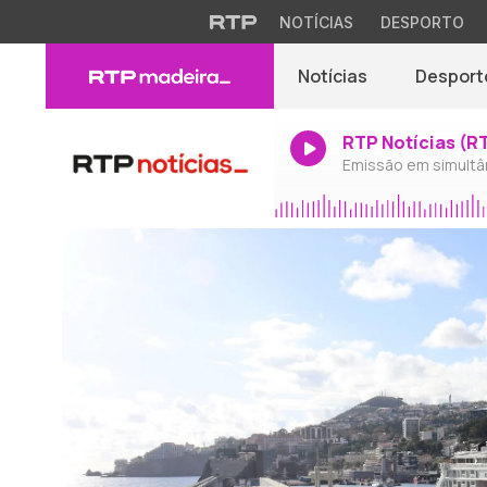
NOTÍCIAS
DESPORTO
Notícias
Desport
RTP Notícias (R
Emissão em simultâ