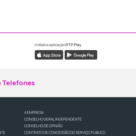
Instale a aplicação
RTP Play
ebook da RTP Madeira
nstagram da RTP Madeira
 Telefones
A EMPRESA
CONSELHO GERAL INDEPENDENTE
CONSELHO DE OPINIÃO
NTE
CONTRATO DE CONCESSÃO DO SERVIÇO PÚBLICO