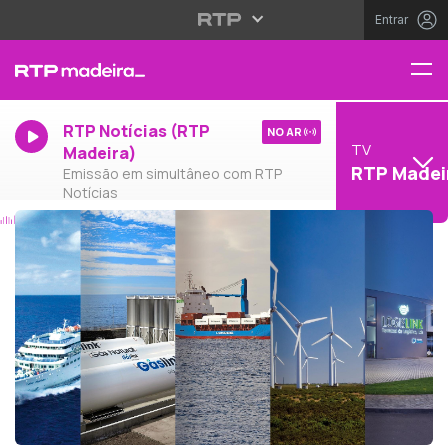
Entrar
RTP Notícias (RTP
NO AR
TV
Madeira)
RTP Madei
Emissão em simultâneo com RTP
Notícias