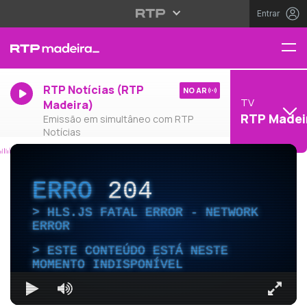
Entrar
RTP Notícias (RTP
NO AR
TV
Madeira)
RTP Madei
Emissão em simultâneo com RTP
Notícias
ERRO
204
HLS.JS FATAL ERROR - NETWORK
ERROR
ESTE CONTEÚDO ESTÁ NESTE
MOMENTO INDISPONÍVEL