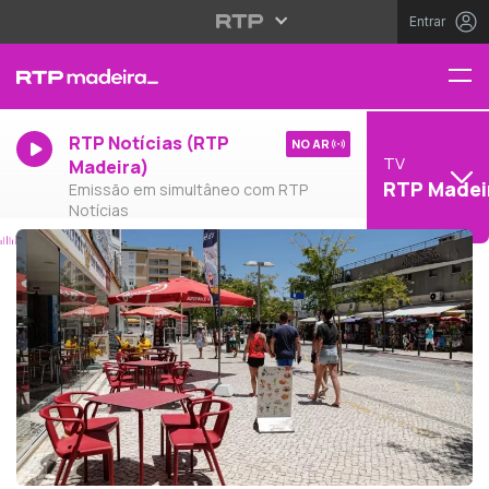
Entrar
RTP Notícias (RTP
NO AR
TV
Madeira)
RTP Madei
Emissão em simultâneo com RTP
Notícias