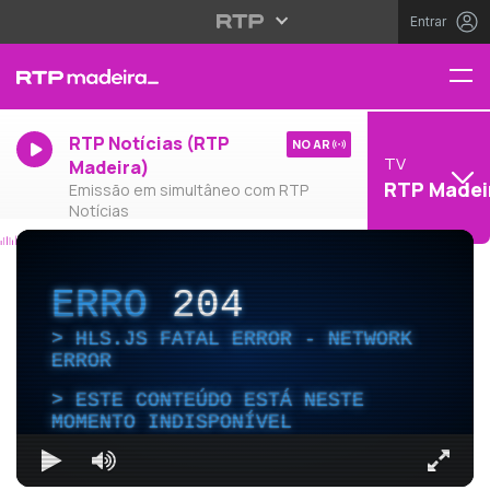
Entrar
RTP Notícias (RTP
NO AR
TV
Madeira)
RTP Madei
Emissão em simultâneo com RTP
Notícias
ERRO
204
HLS.JS FATAL ERROR - NETWORK
ERROR
ESTE CONTEÚDO ESTÁ NESTE
MOMENTO INDISPONÍVEL