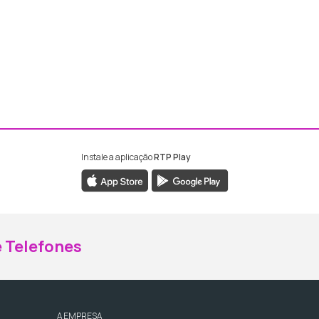
Instale a aplicação
RTP Play
ebook da RTP Madeira
nstagram da RTP Madeira
 Telefones
A EMPRESA