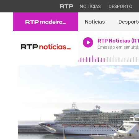
NOTÍCIAS
DESPORTO
Notícias
Desport
RTP Notícias (R
Emissão em simultâ