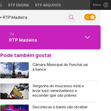
G
RTP ENSINA
RTP ARQUIVOS
Entrar
+ RTP Madeira
TV
RTP Madeira
Pode também gostar
Câmara Municipal do Funchal vai
à banca
Vergonha do insucesso está a
levar luso-venezuelanos a
esconder que são pobres
Discotecas e bares vão receber