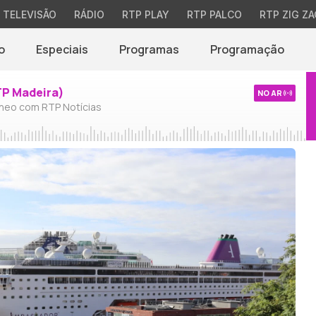
TELEVISÃO
RÁDIO
RTP PLAY
RTP PALCO
RTP ZIG ZA
o
Especiais
Programas
Programação
TP Madeira)
NO AR
neo com RTP Notícias