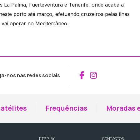
is La Palma, Fuerteventura e Tenerife, onde acaba a
neste porto até março, efetuando cruzeiros pelas ilhas
e vai operar no Mediterrâneo.
Aceder ao Fac
Aceder ao I
ga-nos nas redes sociais
atélites
Frequências
Moradas e
RTP PLAY
CONTACTOS